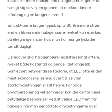
koster lidt mere i indkøb end halogenpærer, tjener de
hurtigt sig selv hjem gennem et markant lavere
elforbrug og en længere levetid.
En LED-pære bruger typisk op til 80 % mindre strøm
end en tilsvarende halogenpære, hvilket kan mærkes
på elregningen, især hvis man har mange lyskilder
tændt dagligt.
Derudover skal halogenpærer udskiftes langt oftere,
hvilket både koster tid og penge i det lange løb.
Samlet set betyder disse faktorer, at LED ofte er den
mest økonomiske løsning over tid, selvom
startomkostningen er lidt højere. For både
privatpersoner og virksomheder kan der derfor være
betydelige besparelser ved at vælge LED frem for
halogen, når man ser på totalomkostningerne over